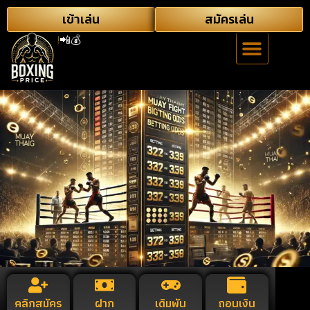
เข้าเล่น
สมัครเล่น
🔥
อัพเดทราคา
คลิกสมัคร
ฝาก
เดิมพัน
ถอนเงิน