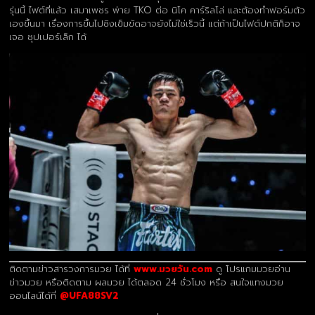
รุ่นนี้ ไฟต์ที่แล้ว เสมาเพชร พ่าย TKO ต่อ นิโค คาร์ริลโล่ และต้องทำฟอร์มตัว
เองขึ้นมา เรื่องการขึ้นไปชิงเข็มขัดอาจยังไม่ใช่เร็วนี้ แต่ถ้าเป็นไฟต์ปกติก็อาจ
เจอ ซุปเปอร์เล็ก ได้
ติดตามข่าวสารวงการมวย ได้ที่
www.มวยวัน.com
ดู โปรแกมมวยอ่าน
ข่าวมวย หรือติดตาม ผลมวย ได้ตลอด 24 ชั่วโมง หรือ สนใจแทงมวย
ออนไลน์ได้ที่
@UFA88SV2