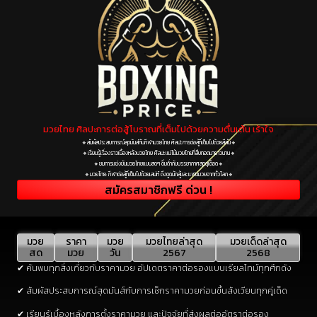
มวยไทย ศิลปะการต่อสู้โบราณที่เต็มไปด้วยความตื่นเต้น เร้าใจ
🔸สัมผัสประสบการณ์สุดมันส์กับกีฬามวยไทย ศิลปะการต่อสู้ที่เต็มไปด้วยสีสัน🔸
🔸เรียนรู้เรื่องราวเบื้องหลังมวยไทย ศิลปะแม่ไม้มวยไทยที่สืบทอดมายาวนาน🔸
🔸ชมการแข่งขันมวยไทยแบบสดๆ ดื่มด่ำกับบรรยากาศสุดดุเดือด🔸
🔸มวยไทย: กีฬาต่อสู้ที่เต็มไปด้วยเสน่ห์ ดึงดูดนักสู้และแฟนมวยจากทั่วโลก🔸
สมัครสมาชิกฟรี ด่วน !
มวย
ราคา
มวย
มวยไทยล่าสุด
มวยเด็ดล่าสุด
สด
มวย
วัน
2567
2568
✔ ค้นพบทุกสิ่งเกี่ยวกับราคามวย อัปเดตราคาต่อรองแบบเรียลไทม์ทุกศึกดัง
✔ สัมผัสประสบการณ์สุดมันส์กับการเช็กราคามวยก่อนขึ้นสังเวียนทุกคู่เด็ด
✔ เรียนรู้เบื้องหลังการตั้งราคามวย และปัจจัยที่ส่งผลต่ออัตราต่อรอง