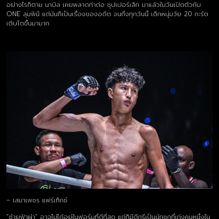
อย่างไรก็ตาม นาบิล เคยพลาดท่าต่อ ซุปเปอร์เล็ก มาแล้วในวันเปิดตัวกับ
ONE ลุมพินี แต่มันก็เป็นเรื่องของอดีต จนถึงทุกวันนี้ เด็กหนุ่มวัย 20 กะรัต
เติบโตขึ้นมามาก
– เสมาเพชร แฟร์เท็กซ์
“ซ้ายฟ้าผ่า” อาจไม่ได้อยู่ในฟอร์มที่ดีที่สุด แต่ก็มีดีกรีเป็นนักชกที่เก่งคนหนึ่งใน