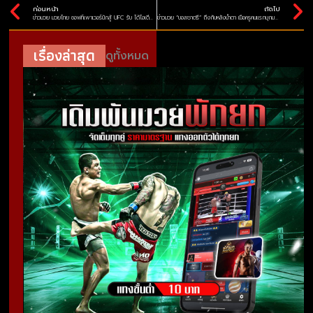
ก่อนหน้า
ถัดไป
ข่าวมวย มวยไทย ซอฟท์เพาเวอร์นักสู้ UFC รับ ได้ไอเดียสับศอกจากไฟต์ซุปเปอร์เล็กน็อกแฮกเกอร์ตี้
ข่าวมวย “บอสชาตรี” ถึงกับหลั่งน้ำตา เมื่อครูคนแรกบุกมอบสายดำให้
เรื่องล่าสุด
ดูทั้งหมด