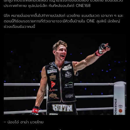
นักสู้จากประเทศสกอตแลนด์ ในฐานะแรงกิ้งอันดับสอง มวยไทย แบนตัมเวต
ประกาศท้าทาย ซุปเปอร์เล็ก ทันทีหลังจบไฟต์ ONE168
นิโค หมายมั่นอยากขึ้นไปท้าทายบัลลังก์ มวยไทย แบนตัมเวต เอามาก ๆ และ
ตอนนี้ก็ซ้อมรอรายการที่ตัวเขาอาจจะมีคิวขึ้นป้ายใน ONE ลุมพินี นัดใหญ่
ช่วงเดือนธันวาคมนี้
– น้องโอ๋ ฮาม่า มวยไทย