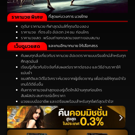
ราคามวย พิเศษ
ที่สุดแห่งวงการ มวยไทย
ดุดัน! ราคามวย กีฬาสุดมันส์ที่คุณต้องลอง
ราคามวย : ที่ตรงใจ อัปเดท 24 ชม. ก่อนใคร
ราคามวยสด : พร้อมถ่ายทดสดมวยเกาะขอบสนาม
เว็บดูมวยสด
และเกมอีกมากมาย ให้เลือกสรร
ค้นพบทุกสิ่งเกี่ยวกับราคามวย อัปเดตราคาแบบเรียลไทม์สำหรับทุก
ศึกสุดมันส์
เรียนรู้เกี่ยวกับปัจจัยที่ส่งผลต่อราคาต่อรอง และวิธีอ่านราคาให้
แม่นยำ
ชมสถิติและวิดีโอวิเคราะห์มวยจากผู้เชี่ยวชาญ เพื่อช่วยให้คุณเข้าใจ
เกมได้ดียิ่งขึ้น
ค้นหาราคามวยล่าสุดของคู่เด็ดใกล้บ้านคุณก่อนใคร
สัมผัสประสบการณ์เช็กราคา
มวยแบบมืออาชีพ และเตรียมพร้อมสำหรับทุกไฟต์สุดเร้าใจ!