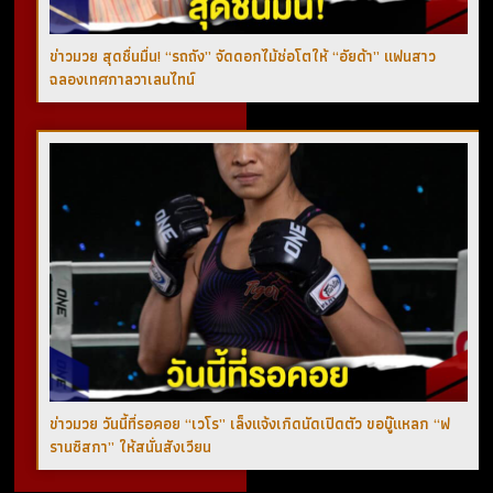
ข่าวมวย สุดชื่นมื่น! “รถถัง” จัดดอกไม้ช่อโตให้ “อัยด้า” แฟนสาว
ฉลองเทศกาลวาเลนไทน์
ข่าวมวย วันนี้ที่รอคอย “เวโร” เล็งแจ้งเกิดนัดเปิดตัว ขอบู๊แหลก “ฟ
รานซิสกา” ให้สนั่นสังเวียน