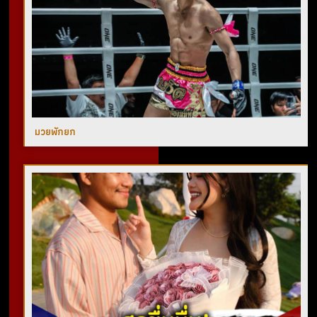
มวยพักยก