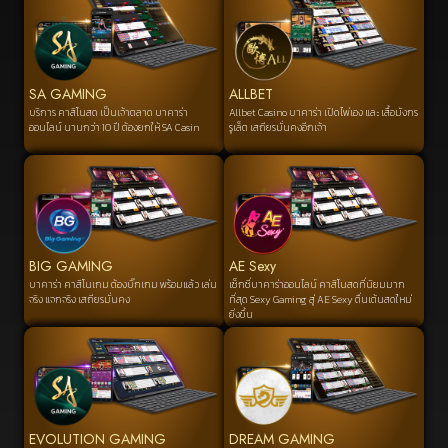
SA GAMING
ALLBET
บริการ คาสิโนสด เป็นเจ้าตลาด บาคาร่า
Allbet Casino บาคาร่า เปิดไพ่เอง และ เสื้อมังกร
ออนไลน์ นานกว่า 10 ปี ต้องยกให้ SA Casin
รูเล็ต เสถียรมั่นคงอีกเจ้า
BIG GAMING
AE Sexy
บาคาร่า คาสิโนเกม ต้องบิ๊กเกม พร้อมแล้ว เล่น
เซ็กซี่บาคาร่าออนไลน์ คาสิโนสดที่นิยมมาก
จริง แจกจริง เสถียรมั่นคง
ที่สุด Sexy Gaming สู่ AE Sexy ตื่นเต้นสดใหม่
ยิ่งขึ้น
EVOLUTION GAMING
DREAM GAMING