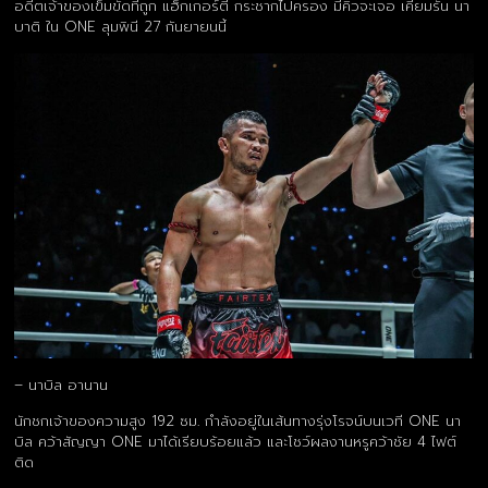
อดีตเจ้าของเข็มขัดที่ถูก แฮ็กเกอร์ตี้ กระชากไปครอง มีคิวจะเจอ เคียมรัน นา
บาติ ใน ONE ลุมพินี 27 กันยายนนี้
– นาบิล อานาน
นักชกเจ้าของความสูง 192 ซม. กำลังอยู่ในเส้นทางรุ่งโรจน์บนเวที ONE นา
บิล คว้าสัญญา ONE มาได้เรียบร้อยแล้ว และโชว์ผลงานหรูคว้าชัย 4 ไฟต์
ติด