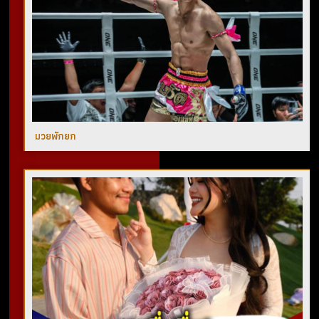
มวยพักยก