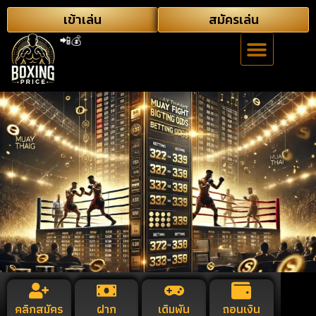
เข้าเล่น
สมัครเล่น
🔥
อัพเดทราคา
คลิกสมัคร
ฝาก
เดิมพัน
ถอนเงิน