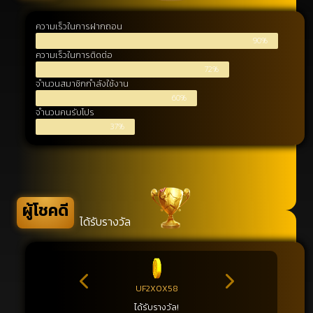
ความเร็วในการฝากถอน
90%
ความเร็วในการติดต่อ
72%
จำนวนสมาชิกกำลังใช้งาน
60%
จำนวนคนรับโปร
37%
ผู้โชคดี
ได้รับรางวัล
UF2X0X58
ได้รับรางวัล!