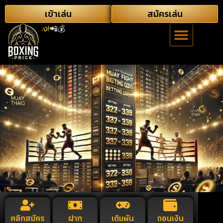
เข้าเล่น
สมัครเล่น
้จริง!
📲💰
คลิกสมัคร
ฝาก
เดิมพัน
ถอนเงิน