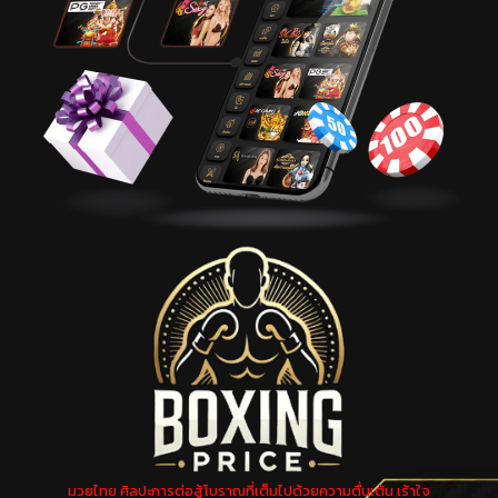
มวยไทย ศิลปะการต่อสู้โบราณที่เต็มไปด้วยความตื่นเต้น เร้าใจ