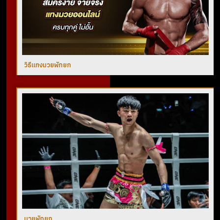
วิธีแทงมวยพักยก
มวยพักยก