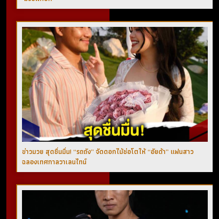
ข่าวมวย สุดชื่นมื่น! “รถถัง” จัดดอกไม้ช่อโตให้ “อัยด้า” แฟนสาว
ฉลองเทศกาลวาเลนไทน์