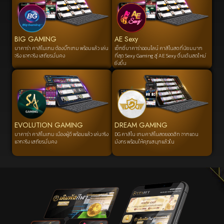
BIG GAMING
AE Sexy
บาคาร่า คาสิโนเกม ต้องบิ๊กเกม พร้อมแล้ว เล่น
เซ็กซี่บาคาร่าออนไลน์ คาสิโนสดที่นิยมมาก
จริง แจกจริง เสถียรมั่นคง
ที่สุด Sexy Gaming สู่ AE Sexy ตื่นเต้นสดใหม่
ยิ่งขึ้น
EVOLUTION GAMING
DREAM GAMING
บาคาร่า คาสิโนเกม เมืองผู้ดี พร้อมแล้ว เล่นจริง
DG คาสิโน เกมคาสิโนสดยอดฮิท จากแดน
แจกจริง เสถียรมั่นคง
มังกร พร้อมให้คุณสนุกแล้วใน