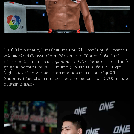
“แรมโบ้เล็ก ฉ.อจลบุญ” มวยซ้ายหนักคม วัย 21 ปี จากชัยภูมิ อัปเดตความ
พร้อมและร่วมทำกิจกรรม Open Workout ก่อนมีคิวปะทะ “เคร็ก โคกลี
ย์” ดีกรีแชมป์จากเวทีค้นหาดาวรุ่ง Road To ONE สหราชอาณาจักร โดยทั้ง
คู่จะสู้กันในกติกามวยไทย รุ่นแบนตัมเวต (135-145 ป.) ในศึก ONE Fight
Night 24: จาร์เร็ด vs กุสตาโว ถ่ายทอดสดจากสนามมวยเวทีลุมพินี
(รามอินทรา) ในช่วงไพรม์ไทม์อเมริกา ซึ่งตรงกับช่วงเช้าเวลา 07:00 น. ของ
วันเสาร์ที่ 3 ส.ค.67