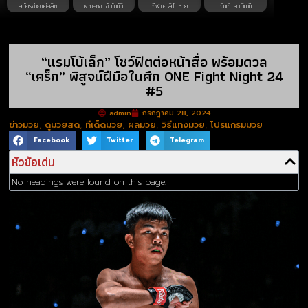
สมัครง่ายแค่คลิก
ฝาก-ถอน อัตโนมัติ
กีฬา คาสิโน หวย
เงินเข้า 30 วินาที
“แรมโบ้เล็ก” โชว์ฟิตต่อหน้าสื่อ พร้อมดวล
“เคร็ก” พิสูจน์ฝีมือในศึก ONE Fight Night 24
#5
admin
กรกฎาคม 28, 2024
ข่าวมวย
,
ดูมวยสด
,
ทีเด็ดมวย
,
ผลมวย
,
วิธีแทงมวย
,
โปรแกรมมวย
Facebook
Twitter
Telegram
หัวข้อเด่น
No headings were found on this page.