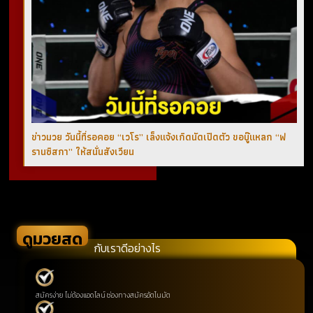
ข่าวมวย วันนี้ที่รอคอย “เวโร” เล็งแจ้งเกิดนัดเปิดตัว ขอบู๊แหลก “ฟ
รานซิสกา” ให้สนั่นสังเวียน
ดูมวยสด
กับเราดีอย่างไร
สมัครง่าย ไม่ต้องแอดไลน์ ช่องทางสมัครอัตโนมัต