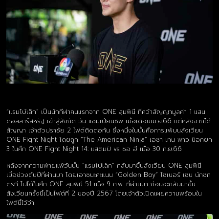
“แรมโบ้เล็ก” เป็นนักกีฬาคนแรกจาก ONE ลุมพินี ที่คว้าสัญญามูลค่า 1 แสน
ดอลลาร์สหรัฐ เข้าสู่สังกัด วัน แชมเปียนชิพ เมื่อเดือนเม.ย.66 แต่หลังจากได้
สัญญา เจ้าตัวปราชัย 2 ไฟต์ติดต่อกัน ซึ่งหนึ่งในนั้นคือการแพ้บนสังเวียน
ONE Fight Night โดยถูก “The American Ninja” เอซา เทน พาว น็อกยก
3 ในศึก ONE Fight Night 14: แสตมป์ vs ซอ ฮี เมื่อ 30 ก.ย.66
หลังจากความพ่ายแพ้วันนั้น “แรมโบ้เล็ก” กลับมาขึ้นสังเวียน ONE ลุมพินี
เมื่อช่วงต้นปีที่ผ่านมา โดยเอาชนะคะแนน “Golden Boy” โซเนอร์ เซน นักชก
ตุรกี ไปได้ในศึก ONE ลุมพินี 51 เมื่อ 9 ก.พ. ที่ผ่านมา ก่อนจะกลับมาขึ้น
สังเวียนครั้งนี้เป็นไฟต์ที่ 2 ของปี 2567 โดยเจ้าตัวเปิดเผยความพร้อมใน
ไฟต์นี้ไว้ว่า