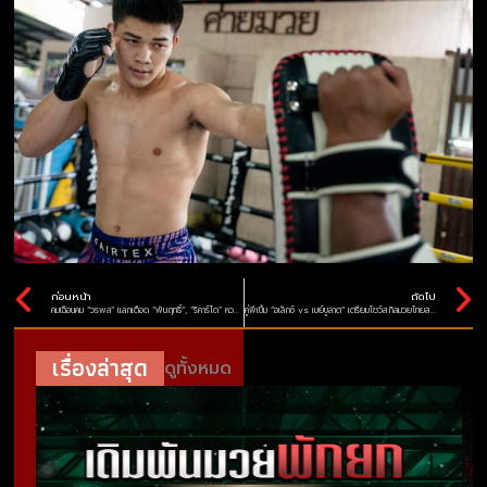
ก่อนหน้า
ถัดไป
คมเฉือนคม “วรพล” แลกเดือด “พันฤทธิ์”, “ริคาร์โด” หวนบู๊ “จอร์จ” ศึก ONE ลุมพินี 73
คู่พี่เบิ้ม “อเล็กซ์ vs เบย์บูลาต” เตรียมโชว์สกิลมวยไทยสนั่นลุมพินี
เรื่องล่าสุด
ดูทั้งหมด