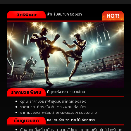
สิทธิพิเศษ
สำหรับสมาชิก ของเรา
ราคามวย พิเศษ
ที่สุดแห่งวงการ มวยไทย
ดุดัน! ราคามวย กีฬาสุดมันส์ที่คุณต้องลอง
ราคามวย : ที่ตรงใจ อัปเดท 24 ชม. ก่อนใคร
ราคามวยสด : พร้อมถ่ายทดสดมวยเกาะขอบสนาม
เว็บดูมวยสด
และเกมอีกมากมาย ให้เลือกสรร
ค้นพบทุกสิ่งเกี่ยวกับราคามวย อัปเดตราคาแบบเรียลไทม์สำหรับทุก