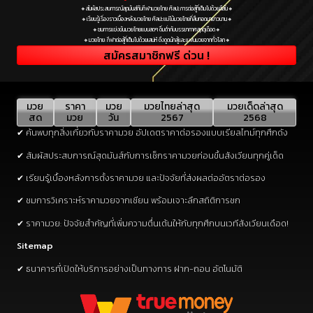
🔸สัมผัสประสบการณ์สุดมันส์กับกีฬามวยไทย ศิลปะการต่อสู้ที่เต็มไปด้วยสีสัน🔸
🔸เรียนรู้เรื่องราวเบื้องหลังมวยไทย ศิลปะแม่ไม้มวยไทยที่สืบทอดมายาวนาน🔸
🔸ชมการแข่งขันมวยไทยแบบสดๆ ดื่มด่ำกับบรรยากาศสุดดุเดือด🔸
🔸มวยไทย: กีฬาต่อสู้ที่เต็มไปด้วยเสน่ห์ ดึงดูดนักสู้และแฟนมวยจากทั่วโลก🔸
สมัครสมาชิกฟรี ด่วน !
มวย
ราคา
มวย
มวยไทยล่าสุด
มวยเด็ดล่าสุด
สด
มวย
วัน
2567
2568
✔ ค้นพบทุกสิ่งเกี่ยวกับราคามวย อัปเดตราคาต่อรองแบบเรียลไทม์ทุกศึกดัง
✔ สัมผัสประสบการณ์สุดมันส์กับการเช็กราคามวยก่อนขึ้นสังเวียนทุกคู่เด็ด
✔ เรียนรู้เบื้องหลังการตั้งราคามวย และปัจจัยที่ส่งผลต่ออัตราต่อรอง
✔ ชมการวิเคราะห์ราคามวยจากเซียน พร้อมเจาะลึกสถิติการชก
✔ ราคามวย: ปัจจัยสำคัญที่เพิ่มความตื่นเต้นให้กับทุกศึกบนเวทีสังเวียนเดือด!
Sitemap
✔ ธนาคารที่เปิดให้บริการอย่างเป็นทางการ ฝาก-ถอน อัตโนมัติ