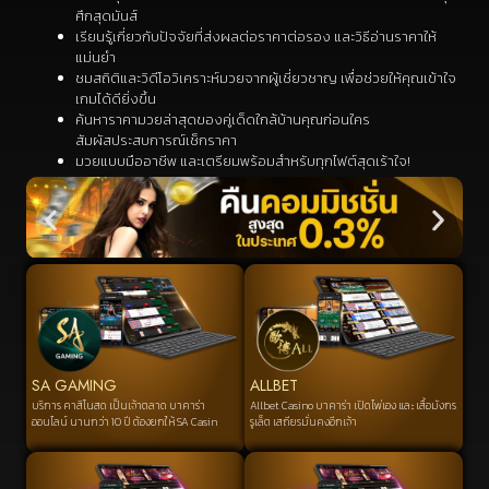
ศึกสุดมันส์
เรียนรู้เกี่ยวกับปัจจัยที่ส่งผลต่อราคาต่อรอง และวิธีอ่านราคาให้
แม่นยำ
ชมสถิติและวิดีโอวิเคราะห์มวยจากผู้เชี่ยวชาญ เพื่อช่วยให้คุณเข้าใจ
เกมได้ดียิ่งขึ้น
ค้นหาราคามวยล่าสุดของคู่เด็ดใกล้บ้านคุณก่อนใคร
สัมผัสประสบการณ์เช็กราคา
มวยแบบมืออาชีพ และเตรียมพร้อมสำหรับทุกไฟต์สุดเร้าใจ!
SA GAMING
ALLBET
บริการ คาสิโนสด เป็นเจ้าตลาด บาคาร่า
Allbet Casino บาคาร่า เปิดไพ่เอง และ เสื้อมังกร
ออนไลน์ นานกว่า 10 ปี ต้องยกให้ SA Casin
รูเล็ต เสถียรมั่นคงอีกเจ้า